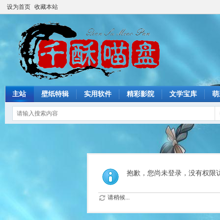
设为首页
收藏本站
主站
壁纸特辑
实用软件
精彩影院
文学宝库
萌
抱歉，您尚未登录，没有权限
请稍候...