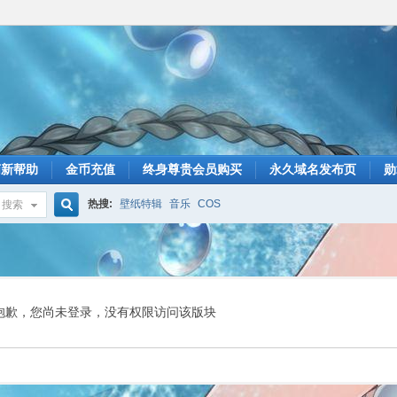
萌新帮助
金币充值
终身尊贵会员购买
永久域名发布页
勋
热搜:
壁纸特辑
音乐
COS
搜索
搜
索
抱歉，您尚未登录，没有权限访问该版块