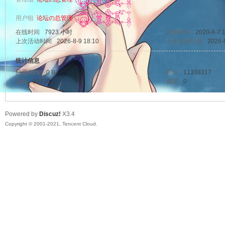
用户组
论坛の总管理
你
在线时间
7923 小时
注册时间
2020-8-7 
上次活动时间
2026-8-9 18:10
上次发表时间
2026-
统计信息
已用空间
0 B
积分
11338317
贡献
101032
威望
0
Powered by
Discuz!
X3.4
Copyright © 2001-2021, Tencent Cloud.
今