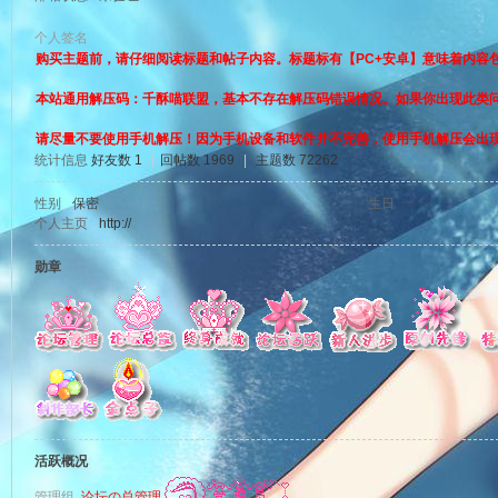
个人签名
购买主题前，请仔细阅读标题和帖子内容。标题标有【PC+安卓】意味着内容
本站通用解压码：千酥喵联盟，基本不存在解压码错误情况。如果你出现此类
猫
请尽量不要使用手机解压！因为手机设备和软件并不完善，使用手机解压会出
统计信息
好友数 1
|
回帖数 1969
|
主题数 72262
性别
保密
生日
-
个人主页
http://
勋章
！
活跃概况
管理组
论坛の总管理