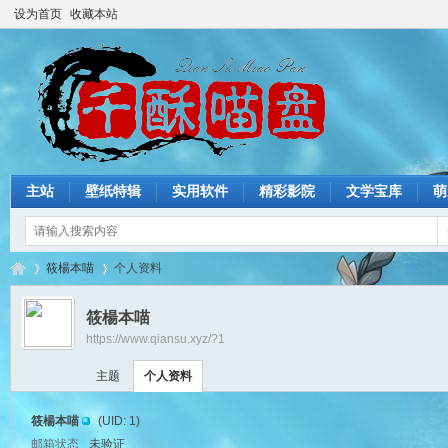
设为首页
收藏本站
主站
壁纸特辑
实用软件
精彩影院
文学宝库
萌
筱楊本喵
个人资料
筱楊本喵
https://www.qiansu.xyz/?1
猫
›
›
主题
个人资料
筱楊本喵
(UID: 1)
邮箱状态
未验证