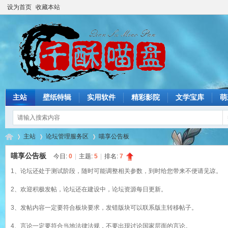
设为首页
收藏本站
主站
壁纸特辑
实用软件
精彩影院
文学宝库
萌
主站
论坛管理服务区
喵享公告板
喵享公告板
今日:
0
|
主题:
5
|
排名:
7
1、论坛还处于测试阶段，随时可能调整相关参数，到时给您带来不便请见谅。
猫
»
›
›
2、欢迎积极发帖，论坛还在建设中，论坛资源每日更新。
3、发帖内容一定要符合板块要求，发错版块可以联系版主转移帖子。
4、言论一定要符合当地法律法规，不要出现讨论国家层面的言论。